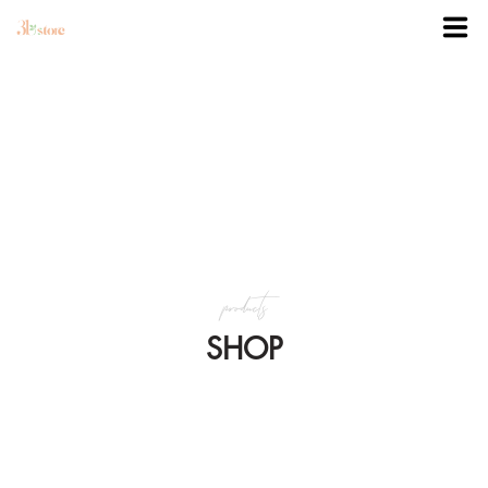
TRANG CHỦ
DANH MỤC
BLOG
products
KHUYẾN MÃI
SHOP
VỀ 3BSTORE
LIÊN HỆ