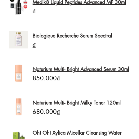
Medik8 Liquid Peptides Advanced MP 30ml
₫
Biologique Recherche Serum Spectral
₫
Naturium Multi- Bright Advanced Serum 30ml
850.000₫
Naturium Multi- Bright Milky Toner 120ml
680.000₫
Oh! Oh! Xylica Micellar Cleansing Water