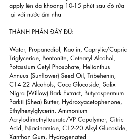
apply lên da khoảng 10-15 phút sau đó rửa 
lại với nước ấm nha

THÀNH PHẦN ĐẦY ĐỦ:

Water, Propanediol, Kaolin, Caprylic/Capric 
Triglyceride, Bentonite, Cetearyl Alcohol, 
Potassium Cetyl Phosphate, Helianthus 
Annuus (Sunflower) Seed Oil, Tribehenin, 
C14-22 Alcohols, Coco-Glucoside, Salix 
Nigra (Willow) Bark Extract, Butyrospermum 
Parkii (Shea) Butter, Hydroxyacetophenone, 
Ethylhexylglycerin, Ammonium 
Acrylodimethyltaurate/VP Copolymer, Citric 
Acid, Niacinamide, C12-20 Alkyl Glucoside, 
Xanthan Gum, Hydrogenated 