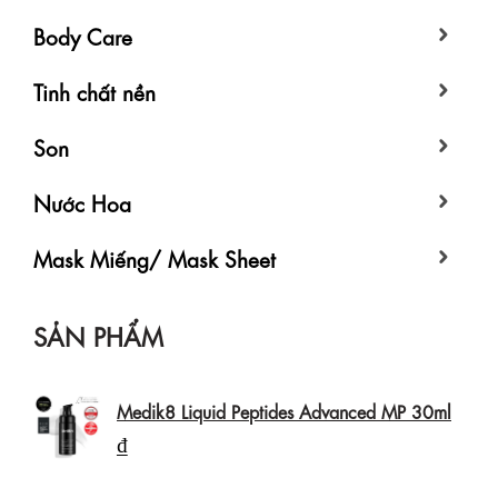
Body Care
Tinh chất nền
Son
Nước Hoa
Mask Miếng/ Mask Sheet
SẢN PHẨM
Medik8 Liquid Peptides Advanced MP 30ml
₫