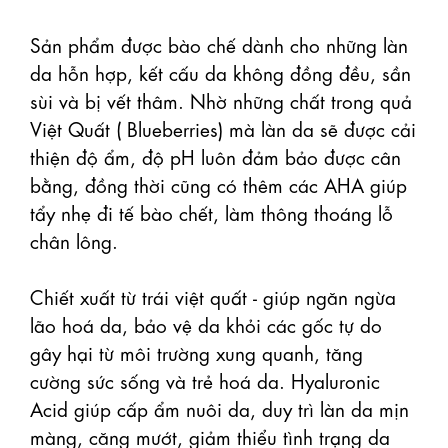
Sản phẩm được bào chế dành cho những làn 
da hỗn hợp, kết cấu da không đồng đều, sần 
sùi và bị vết thâm. Nhờ những chất trong quả 
Việt Quất ( Blueberries) mà làn da sẽ được cải 
thiện độ ẩm, độ pH luôn đảm bảo được cân 
bằng, đồng thời cũng có thêm các AHA giúp 
tẩy nhẹ đi tế bào chết, làm thông thoáng lỗ 
chân lông.

Chiết xuất từ trái việt quất - giúp ngăn ngừa 
lão hoá da, bảo vệ da khỏi các gốc tự do 
gây hại từ môi trường xung quanh, tăng 
cường sức sống và trẻ hoá da. Hyaluronic 
Acid giúp cấp ẩm nuôi da, duy trì làn da mịn 
màng, căng mướt, giảm thiểu tình trạng da 