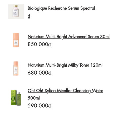
Biologique Recherche Serum Spectral
₫
Naturium Multi- Bright Advanced Serum 30ml
850.000₫
Naturium Multi- Bright Milky Toner 120ml
680.000₫
Oh! Oh! Xylica Micellar Cleansing Water
500ml
590.000₫