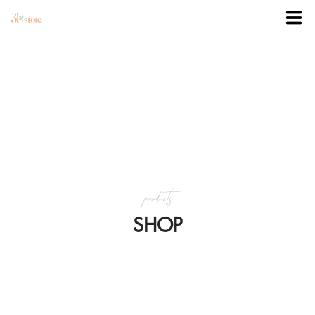
TRANG CHỦ
DANH MỤC
BLOG
products
KHUYẾN MÃI
SHOP
VỀ 3BSTORE
LIÊN HỆ