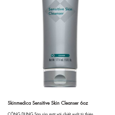
Skinmedica Sensitive Skin Cleanser 6oz
CÔNG DỤNG Sữa rửa mặt với chiết xuất từ thiên ...