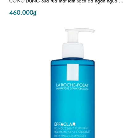
CÔNG DỤNG Sữa rửa mặt làm sạch da ngăn ngừa ...
460.000₫