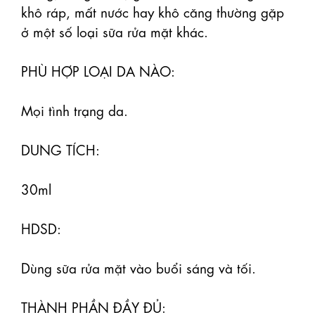
khô ráp, mất nước hay khô căng thường gặp 
ở một số loại sữa rửa mặt khác.

PHÙ HỢP LOẠI DA NÀO:

Mọi tình trạng da.

DUNG TÍCH:

30ml

HDSD:

Dùng sữa rửa mặt vào buổi sáng và tối.

THÀNH PHẦN ĐẦY ĐỦ:
