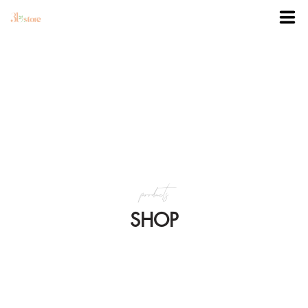
TRANG CHỦ
DANH MỤC
BLOG
products
KHUYẾN MÃI
SHOP
VỀ 3BSTORE
LIÊN HỆ