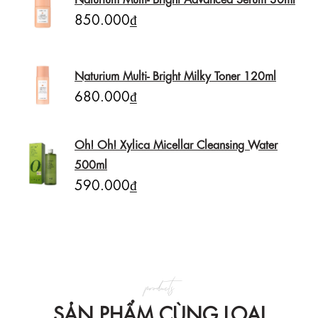
850.000₫
Naturium Multi- Bright Milky Toner 120ml
680.000₫
Oh! Oh! Xylica Micellar Cleansing Water
500ml
590.000₫
products
SẢN PHẨM CÙNG LOẠI