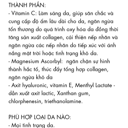
THÀNH PHẦN:

- Vitamin C: Làm sáng da, giúp săn chắc và 
cung cấp độ ẩm lâu dài cho da, ngăn ngừa 
tổn thương do quá trình oxy hóa da đồng thời 
tăng sản xuất collagen, cải thiện nếp nhăn và 
ngăn ngừa các nếp nhăn do tiếp xúc với ánh 
nắng mặt trời hoặc tình trạng khô da.

- Magnesium Ascorbyl:  ngăn chặn sự hình 
thành hắc tố, thúc đẩy tổng hợp collagen, 
ngăn ngừa khô da

- Axit hyaluronic, vitamin E, Menthyl Lactate - 
dẫn xuất axit lactic, Xanthan gum, 
chlorphenesin, triethanolamine.

PHÙ HỢP LOẠI DA NÀO:

- Mọi tình trạng da.
