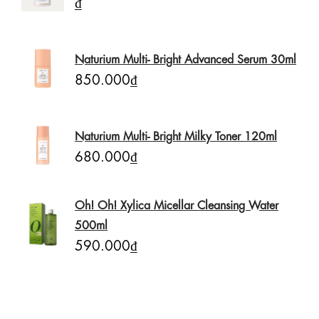
₫
Naturium Multi- Bright Advanced Serum 30ml
850.000₫
Naturium Multi- Bright Milky Toner 120ml
680.000₫
Oh! Oh! Xylica Micellar Cleansing Water
500ml
590.000₫