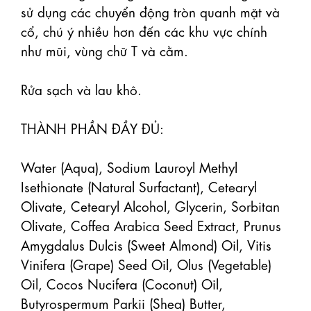
sử dụng các chuyển động tròn quanh mặt và 
cổ, chú ý nhiều hơn đến các khu vực chính 
như mũi, vùng chữ T và cằm.

Rửa sạch và lau khô.

THÀNH PHẦN ĐẦY ĐỦ:

Water (Aqua), Sodium Lauroyl Methyl 
Isethionate (Natural Surfactant), Cetearyl 
Olivate, Cetearyl Alcohol, Glycerin, Sorbitan 
Olivate, Coffea Arabica Seed Extract, Prunus 
Amygdalus Dulcis (Sweet Almond) Oil, Vitis 
Vinifera (Grape) Seed Oil, Olus (Vegetable) 
Oil, Cocos Nucifera (Coconut) Oil, 
Butyrospermum Parkii (Shea) Butter, 