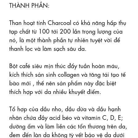
THÀNH PHẦN:

Than hoạt tính Charcoal có khả năng hấp thụ 
tạp chất từ 100 tới 200 lần trọng lượng của 
nó, là một thành phần tự nhiên tuyệt vời để 
thanh lọc và làm sạch sâu da. 

Bột café siêu mịn thúc đẩy tuần hoàn máu, 
kích thích sản sinh collagen và tăng tái tạo tế 
bào mới , thế nên sản phẩm này đặc biệt 
thích hợp với da nhiều khuyết điểm.

Tổ hợp của dầu nho, dầu dừa và dầu hạnh 
nhân chứa đầy acid béo và vitamin C, D, E; 
dưỡng ẩm và làm liền các tổn thương trên da, 
đem đến làn da không tỳ vết bảo vệ da dưới 