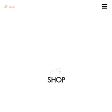
TRANG CHỦ
DANH MỤC
BLOG
products
KHUYẾN MÃI
SHOP
VỀ 3BSTORE
LIÊN HỆ