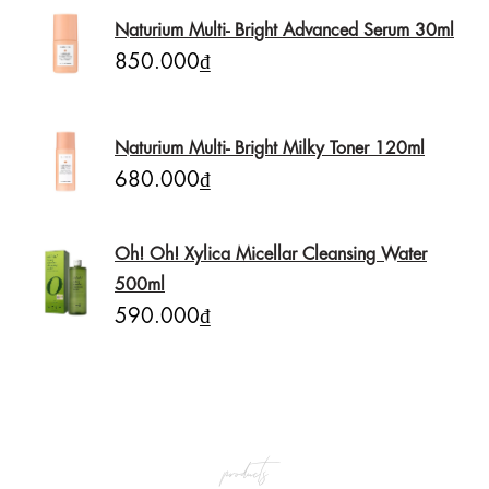
Naturium Multi- Bright Advanced Serum 30ml
850.000₫
Naturium Multi- Bright Milky Toner 120ml
680.000₫
Oh! Oh! Xylica Micellar Cleansing Water
500ml
590.000₫
products