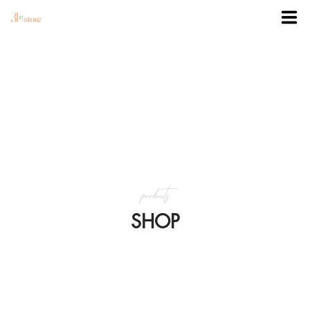
TRANG CHỦ
DANH MỤC
BLOG
products
KHUYẾN MÃI
SHOP
VỀ 3BSTORE
LIÊN HỆ