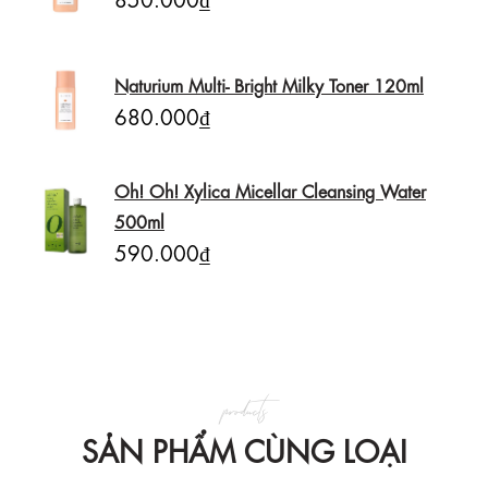
Naturium Multi- Bright Milky Toner 120ml
680.000₫
Oh! Oh! Xylica Micellar Cleansing Water
500ml
590.000₫
products
SẢN PHẨM CÙNG LOẠI