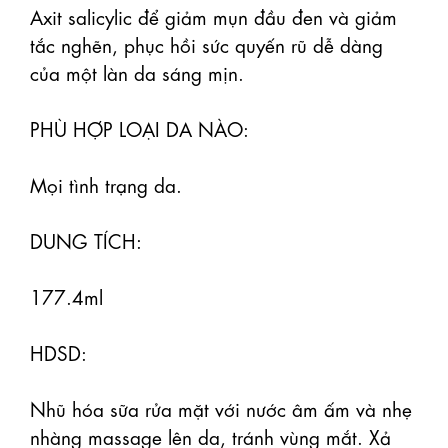
Axit salicylic để giảm mụn đầu đen và giảm 
tắc nghẽn, phục hồi sức quyến rũ dễ dàng 
của một làn da sáng mịn.

PHÙ HỢP LOẠI DA NÀO:

Mọi tình trạng da.

DUNG TÍCH:

177.4ml

HDSD:

Nhũ hóa sữa rửa mặt với nước âm ấm và nhẹ 
nhàng massage lên da, tránh vùng mắt. Xả 