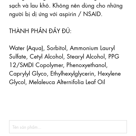
sạch và lau khô. Không nên dùng cho những 
người bị dị ứng với aspirin / NSAID.

THÀNH PHẦN ĐẦY ĐỦ:

Water (Aqua), Sorbitol, Ammonium Lauryl 
Sulfate, Cetyl Alcohol, Stearyl Alcohol, PPG 
12/SMDI Copolymer, Phenoxyethanol, 
Caprylyl Glyco, Ethylhexylglycerin, Hexylene 
Glycol, Melaleuca Alternifolia Leaf Oil
