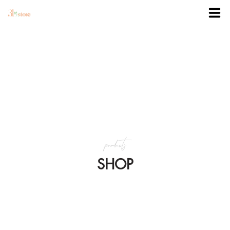
TRANG CHỦ
DANH MỤC
BLOG
products
KHUYẾN MÃI
SHOP
VỀ 3BSTORE
LIÊN HỆ