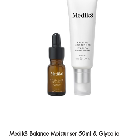
Medik8 Balance Moisturiser 50ml & Glycolic