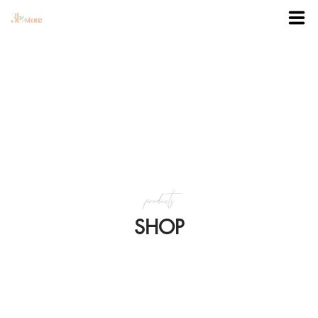
TRANG CHỦ
DANH MỤC
BLOG
products
KHUYẾN MÃI
SHOP
VỀ 3BSTORE
LIÊN HỆ