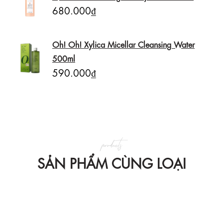
680.000₫
Oh! Oh! Xylica Micellar Cleansing Water
500ml
590.000₫
products
SẢN PHẨM CÙNG LOẠI