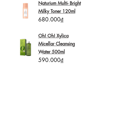
Naturium Multi- Bright
Milky Toner 120ml
680.000₫
Oh! Oh! Xylica
Micellar Cleansing
Water 500ml
590.000₫