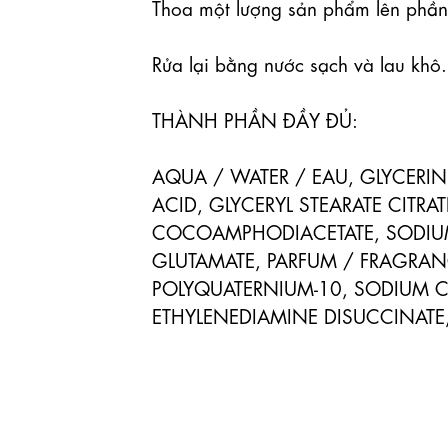
Thoa một lượng sản phẩm lên phần 
Rửa lại bằng nước sạch và lau khô.

THÀNH PHẦN ĐẦY ĐỦ:

AQUA / WATER / EAU, GLYCERIN
ACID, GLYCERYL STEARATE CITRA
COCOAMPHODIACETATE, SODIUM 
GLUTAMATE, PARFUM / FRAGRANC
POLYQUATERNIUM-10, SODIUM C
ETHYLENEDIAMINE DISUCCINATE