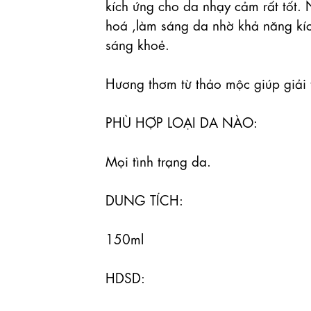
kích ứng cho da nhạy cảm rất tốt. 
hoá ,làm sáng da nhờ khả năng kí
sáng khoẻ.

Hương thơm từ thảo mộc giúp giải t
PHÙ HỢP LOẠI DA NÀO:

Mọi tình trạng da.

DUNG TÍCH:

150ml

HDSD:
