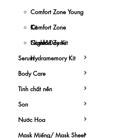
Comfort Zone Young
Kit
Comfort Zone
Night&Day Kit
Comfort Zone
Serum
Hydramemory Kit
Body Care
Tinh chất nền
Son
Nước Hoa
Mask Miếng/ Mask Sheet