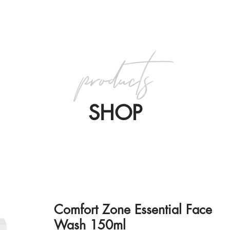
products
SHOP
Comfort Zone Essential Face
Wash 150ml