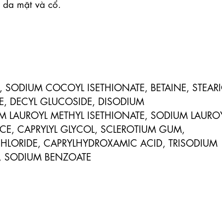
da mặt và cổ.

, SODIUM COCOYL ISETHIONATE, BETAINE, STEARI
TE, DECYL GLUCOSIDE, DISODIUM 
LAUROYL METHYL ISETHIONATE, SODIUM LAUROY
E, CAPRYLYL GLYCOL, SCLEROTIUM GUM, 
HLORIDE, CAPRYLHYDROXAMIC ACID, TRISODIUM 
, SODIUM BENZOATE
