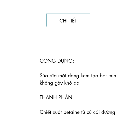
CHI TIẾT
CÔNG DỤNG:

Sữa rửa mặt dạng kem tạo bọt mịn 
không gây khô da

THÀNH PHẦN:

Chiết xuất betaine từ củ cải đưo