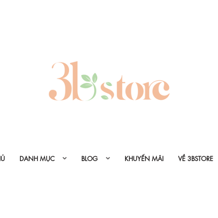
HỦ
DANH MỤC
BLOG
KHUYẾN MÃI
VỀ 3BSTORE