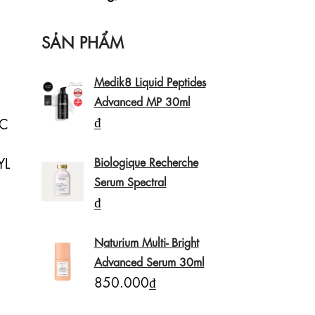
SẢN PHẨM
Medik8 Liquid Peptides
Advanced MP 30ml
₫
C 
L 
Biologique Recherche
Serum Spectral
₫
Naturium Multi- Bright
Advanced Serum 30ml
850.000₫