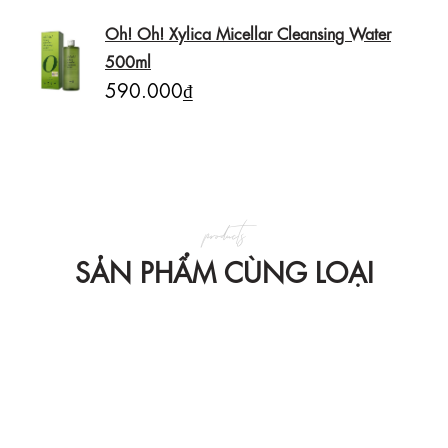
Oh! Oh! Xylica Micellar Cleansing Water
500ml
590.000₫
products
SẢN PHẨM CÙNG LOẠI