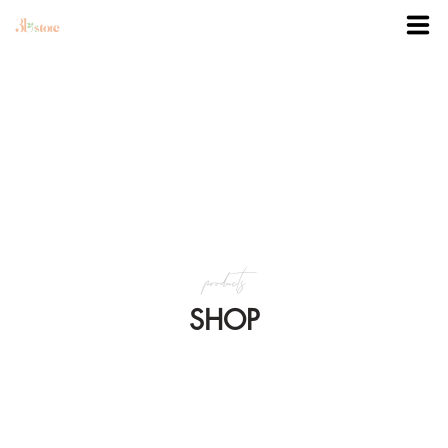
TRANG CHỦ
DANH MỤC
BLOG
products
KHUYẾN MÃI
SHOP
VỀ 3BSTORE
LIÊN HỆ