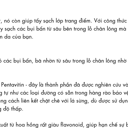
 nó còn giúp tẩy sạch lớp trang điểm. Với công thức 
 sạch các bụi bẩn từ sâu bên trong lỗ chân lông mà 
n da của bạn.

 các bụi bẩn, bã nhờn từ sâu trong lỗ chân lông nhờ 
 Pentavitin - đây là thành phần đã được nghiên cứu và
g tự như các loại đường có sẵn trong hàng rào bảo vệ
 cách liên kết chặt chẽ với lá sừng, dù được sử dụn
 độ thấp.

xuất từ hoa hồng rất giàu flavonoid, giúp hạn chế sự bi