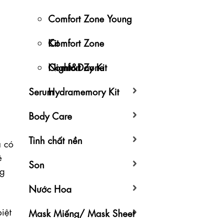
Comfort Zone Young
Kit
Comfort Zone
Night&Day Kit
Comfort Zone
Serum
Hydramemory Kit
Body Care
Tinh chất nền
 có 
 
Son
g 
Nước Hoa
ệt 
Mask Miếng/ Mask Sheet