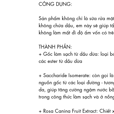
CÔNG DỤNG:

Sản phẩm không chỉ là sữa rửa mặt,
không chứa dầu, em này sẽ giúp tẩy
không làm mất đi độ ẩm vốn có trê
THÀNH PHẦN:

+ Gốc làm sạch từ dầu dừa: loại bỏ
các ester từ dầu dừa

+ Saccharide Isomerate: còn gọi là
nguồn gốc từ các loại đường - tươn
da, giúp tăng cường ngậm nước bằng
trong công thức làm sạch và ở nồng
+ Rosa Canina Fruit Extract: Chiết 