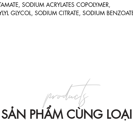
TAMATE, SODIUM ACRYLATES COPOLYMER, 
LYL GLYCOL, SODIUM CITRATE, SODIUM BENZOATE
products
SẢN PHẨM CÙNG LOẠI