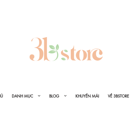
HỦ
DANH MỤC
BLOG
KHUYẾN MÃI
VỀ 3BSTORE