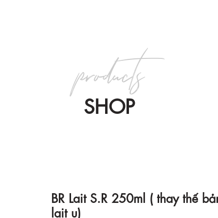
products
SHOP
BR Lait S.R 250ml ( thay thế bả
lait u)