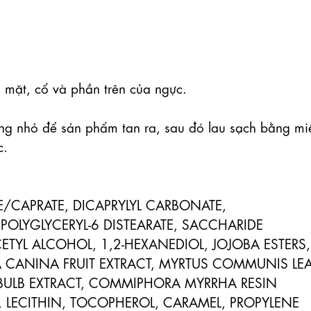
 mặt, cổ và phần trên của ngực.

g nhỏ để sản phẩm tan ra, sau đó lau sạch bằng miế
.

/CAPRATE, DICAPRYLYL CARBONATE, 
 POLYGLYCERYL-6 DISTEARATE, SACCHARIDE 
ETYL ALCOHOL, 1,2-HEXANEDIOL, JOJOBA ESTERS, 
A CANINA FRUIT EXTRACT, MYRTUS COMMUNIS LEA
 BULB EXTRACT, COMMIPHORA MYRRHA RESIN 
N, LECITHIN, TOCOPHEROL, CARAMEL, PROPYLENE 