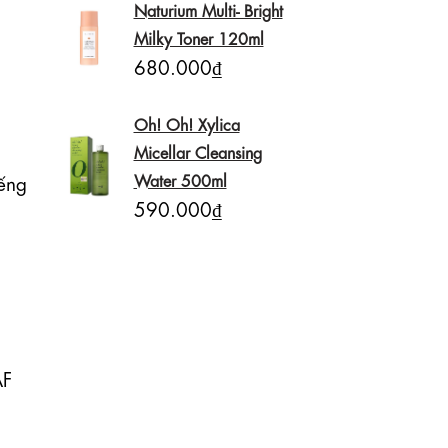
Naturium Multi- Bright
Milky Toner 120ml
680.000₫
Oh! Oh! Xylica
Micellar Cleansing
Water 500ml
ng 
590.000₫
F 