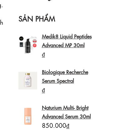
.

SẢN PHẨM
h 
Medik8 Liquid Peptides
Advanced MP 30ml
₫
Biologique Recherche
Serum Spectral
₫
Naturium Multi- Bright
Advanced Serum 30ml
850.000₫