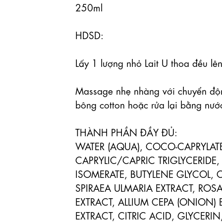
250ml

HDSD:

Lấy 1 lượng nhỏ Lait U thoa đều lên
Massage nhẹ nhàng với chuyển độn
bông cotton hoặc rửa lại bằng nước
THÀNH PHẦN ĐẦY ĐỦ:

WATER (AQUA), COCO-CAPRYLATE
CAPRYLIC/CAPRIC TRIGLYCERIDE,
ISOMERATE, BUTYLENE GLYCOL, C
SPIRAEA ULMARIA EXTRACT, ROS
EXTRACT, ALLIUM CEPA (ONION)
EXTRACT, CITRIC ACID, GLYCERI