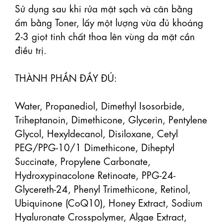
Sử dụng sau khi rửa mặt sạch và cân bằng 
ẩm bằng Toner, lấy một lượng vừa đủ khoảng 
2-3 giọt tinh chất thoa lên vùng da mặt cần 
điều trị.

THÀNH PHẦN ĐẦY ĐỦ:

Water, Propanediol, Dimethyl Isosorbide, 
Triheptanoin, Dimethicone, Glycerin, Pentylene 
Glycol, Hexyldecanol, Disiloxane, Cetyl 
PEG/PPG-10/1 Dimethicone, Diheptyl 
Succinate, Propylene Carbonate, 
Hydroxypinacolone Retinoate, PPG-24-
Glycereth-24, Phenyl Trimethicone, Retinol, 
Ubiquinone (CoQ10), Honey Extract, Sodium 
Hyaluronate Crosspolymer, Algae Extract, 