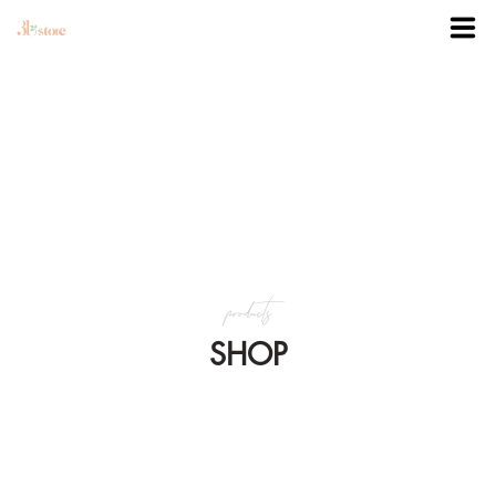
TRANG CHỦ
DANH MỤC
BLOG
products
KHUYẾN MÃI
SHOP
VỀ 3BSTORE
LIÊN HỆ