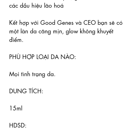
các dầu hiệu lão hoá

Kết hợp với Good Genes và CEO bạn sẽ có 
một làn da căng mịn, glow không khuyết 
điểm.

PHÙ HỢP LOẠI DA NÀO:

Mọi tình trạng da.

DUNG TÍCH:

15ml

HDSD:
