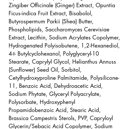
Zingiber Officinale (Ginger) Extract, Opuntia 
Ficus-indica Fruit Extract, Bisabolol, 
Butyrospermum Parkii (Shea) Butter, 
Phospholipids, Saccharomyces Cerevisiae 
Extract, Lecithin, Sodium Acrylates Copolymer, 
Hydrogenated Polyisobutene, 1,2-Hexanediol, 
4-t- Butylcyclohexanol, Polyglyceryl-10 
Stearate, Caprylyl Glycol, Helianthus Annuss 
(Sunflower) Seed Oil, Sorbitol, 
Cetylhydroxyproline Palmitamide, Polysilicone-
11, Benzoic Acid, Dehydroacetic Acid, 
Sodium Phytate, Glyceryl Polyacrylate, 
Polysorbate, Hydroxyphenyl 
Propamidobenzoic Acid, Stearic Acid, 
Brassica Campestris Sterols, PVP, Capryloyl 
Glycerin/Sebacic Acid Copolymer, Sodium 