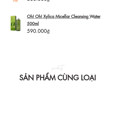
Oh! Oh! Xylica Micellar Cleansing Water
500ml
590.000₫
products
SẢN PHẨM CÙNG LOẠI