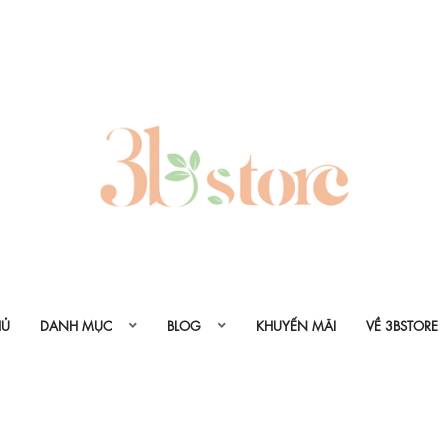
HỦ
DANH MỤC
BLOG
KHUYẾN MÃI
VỀ 3BSTORE