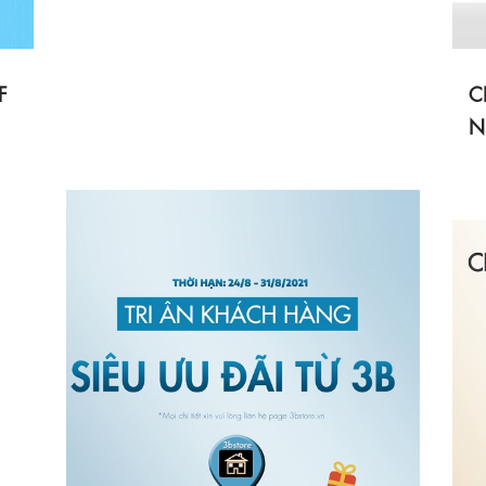
F
C
N