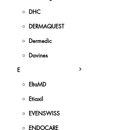
DHC
DERMAQUEST
Dermedic
Davines
E
EltaMD
Etiaxil
EVENSWISS
ENDOCARE