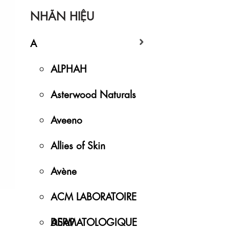
NHÃN HIỆU
A
ALPHAH
Asterwood Naturals
Aveeno
Allies of Skin
Avène
ACM LABORATOIRE
DERMATOLOGIQUE
ASAP