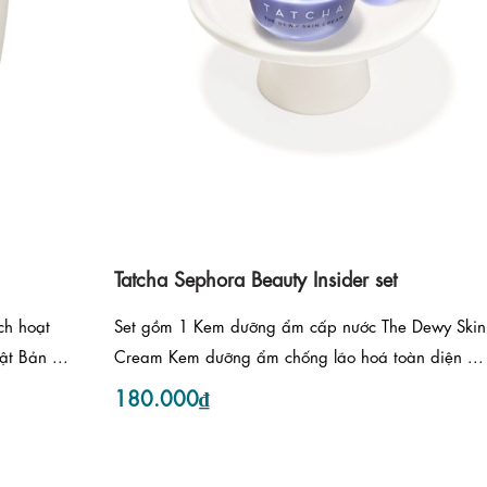
Tatcha Sephora Beauty Insider set
h hoạt
Set gồm 1 Kem dưỡng ẩm cấp nước The Dewy Skin
t Bản ...
Cream Kem dưỡng ẩm chống lão hoá toàn diện ...
180.000₫