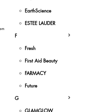
EarthScience
ESTEE LAUDER
kem
F
Fresh
First Aid Beauty
FARMACY
Future
G
GLAMGLOW