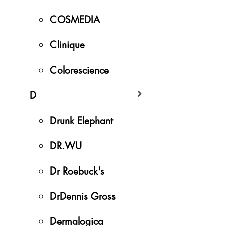
COSMEDIA
Clinique
Colorescience
D
Drunk Elephant
DR.WU
Dr Roebuck's
DrDennis Gross
Dermalogica