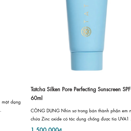
Tatcha Silken Pore Perfecting Sunscreen SP
60ml
 mặt dạng
.
CÔNG DỤNG Nhìn sơ trong bản thành phần em 
chứa Zinc oxide có tác dụng chống được tia UVA1 .
1.500.000₫