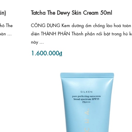
in)
Tatcha The Dewy Skin Cream 50ml
hô The
CÔNG DỤNG Kem dưỡng ẩm chống lão hoá toàn
àn ...
diện THÀNH PHẦN Thành phần nổi bật trong hũ 
này ...
1.600.000₫