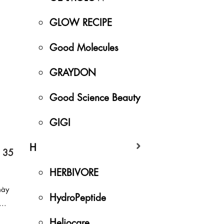
GLOW RECIPE
Good Molecules
GRAYDON
Good Science Beauty
GIGI
H
F 35
HERBIVORE
này
HydroPeptide
..
Heliocare