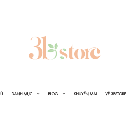
HỦ
DANH MỤC
BLOG
KHUYẾN MÃI
VỀ 3BSTORE