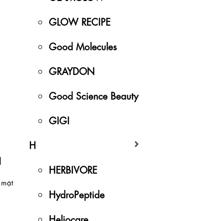
GLOW RECIPE
Good Molecules
GRAYDON
Good Science Beauty
GIGI
H
l
HERBIVORE
 mặt
HydroPeptide
Heliocare