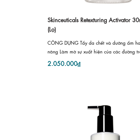
Skinceuticals Retexturing Activator 30
(Lọ)
CÔNG DỤNG Tẩy da chết và dưỡng ẩm ha
năng Làm mờ sự xuất hiện của các đường trê
2.050.000₫