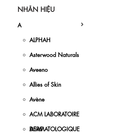
NHÃN HIỆU
A
ALPHAH
Asterwood Naturals
Aveeno
Allies of Skin
Avène
ACM LABORATOIRE
DERMATOLOGIQUE
ASAP