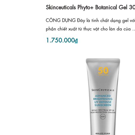
Skinceuticals Phyto+ Botanical Gel 3
CÔNG DỤNG Đây là tinh chất dạng gel với
phần chiết xuất từ thực vật cho làn da của ..
1.750.000₫