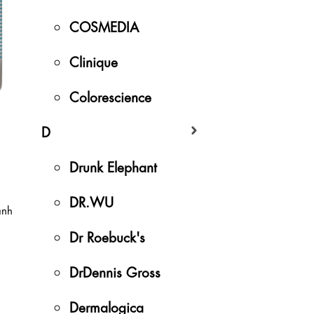
COSMEDIA
Clinique
Colorescience
D
Drunk Elephant
DR.WU
ảnh
Dr Roebuck's
DrDennis Gross
Dermalogica