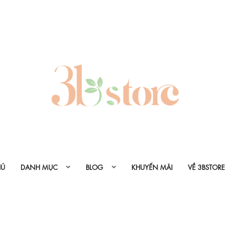
HỦ
DANH MỤC
BLOG
KHUYẾN MÃI
VỀ 3BSTORE