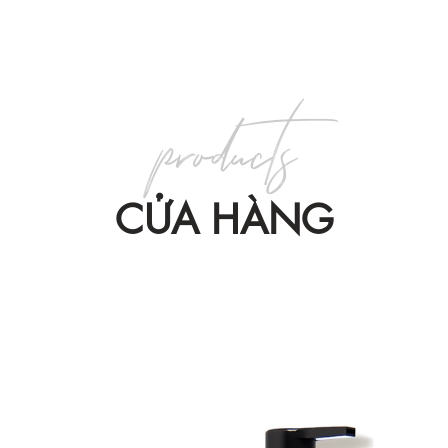
products
CỬA HÀNG