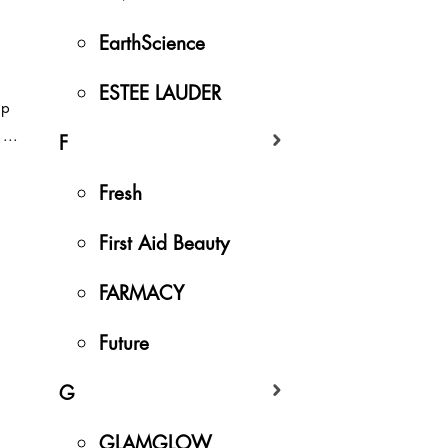
EarthScience
ESTEE LAUDER
úp
...
F
Fresh
First Aid Beauty
FARMACY
Future
G
GLAMGLOW