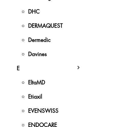
DHC
DERMAQUEST
Dermedic
Davines
E
EltaMD
Etiaxil
EVENSWISS
ENDOCARE