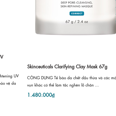
UV
Skinceuticals Clarifying Clay Mask 67g
htening UV
CÔNG DỤNG Tế bào da chết dầu thừa và các m
bảo vệ da
vụn khác có thể làm tắc nghẽn lỗ chân ...
1.480.000₫