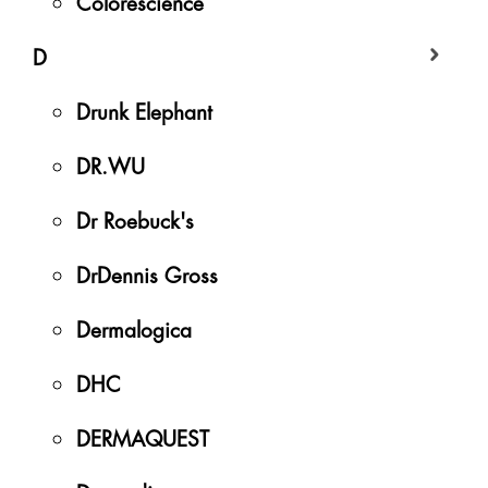
Colorescience
D
Drunk Elephant
DR.WU
Dr Roebuck's
DrDennis Gross
Dermalogica
DHC
DERMAQUEST