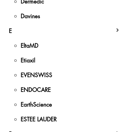
Dermedic
Davines
E
EltaMD
Etiaxil
EVENSWISS
ENDOCARE
EarthScience
ESTEE LAUDER