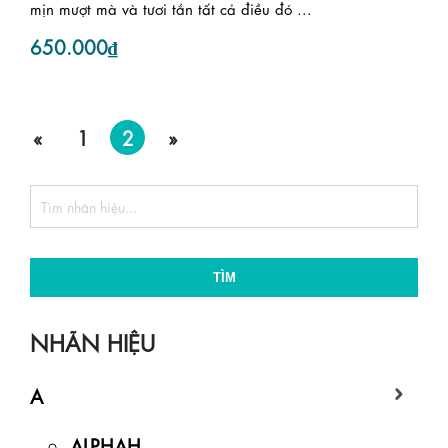
mịn mượt mà và tươi tắn tất cả điều đó ...
650.000₫
«
1
2
»
TÌM
NHÃN HIỆU
A
ALPHAH