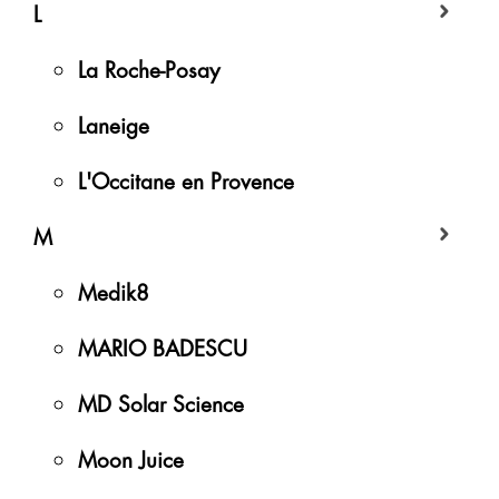
L
La Roche-Posay
Laneige
L'Occitane en Provence
M
Medik8
MARIO BADESCU
MD Solar Science
Moon Juice