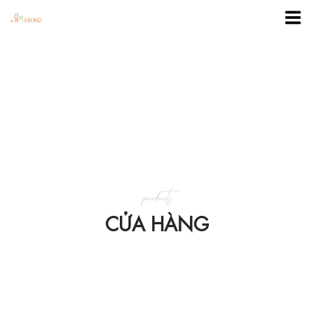
TRANG CHỦ
DANH MỤC
BLOG
products
KHUYẾN MÃI
CỬA HÀNG
VỀ 3BSTORE
LIÊN HỆ