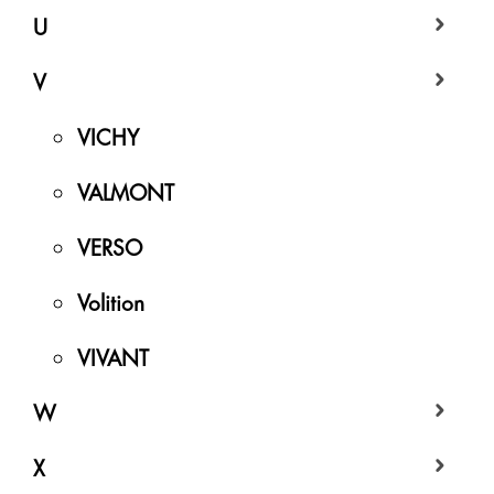
U
V
VICHY
VALMONT
VERSO
Volition
VIVANT
W
X