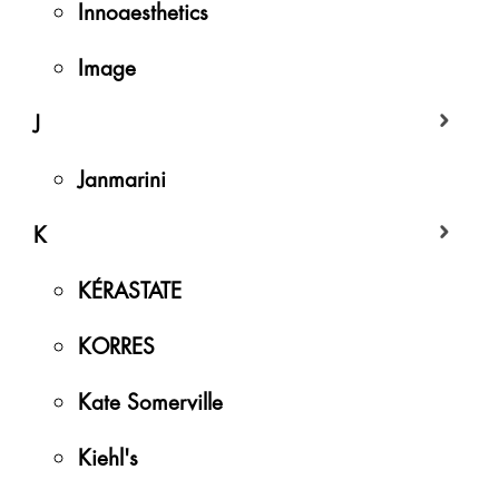
Innoaesthetics
Image
J
Janmarini
K
KÉRASTATE
KORRES
Kate Somerville
Kiehl's