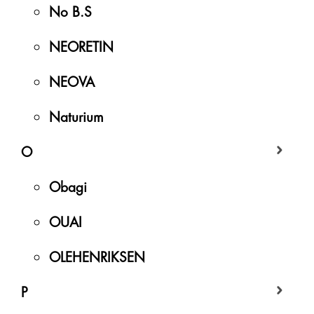
No B.S
NEORETIN
NEOVA
Naturium
O
Obagi
OUAI
OLEHENRIKSEN
P