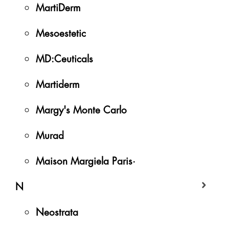
MartiDerm
Mesoestetic
MD:Ceuticals
Martiderm
Margy's Monte Carlo
Murad
Maison Margiela Paris·
N
Neostrata